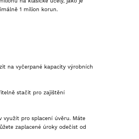
lionu na klasické účely, jako je
imálně 1 milion korun.
zit na vyčerpané kapacity výrobních
telně stačit pro zajištění
v využít pro splacení úvěru. Máte
 můžete zaplacené úroky odečíst od