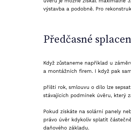
úvěrů je možné získat maximálně 3,5
výstavba a podobně. Pro rekonstruk
Předčasné splacen
Když zůstaneme například u záměru 
a montážních firem. I když pak sam
příští rok, smlouvu o dílo lze sepsa
stávajících podmínek úvěru, který z
Pokud získáte na solární panely neb
právo úvěr kdykoliv splatit částečn
daňového základu.