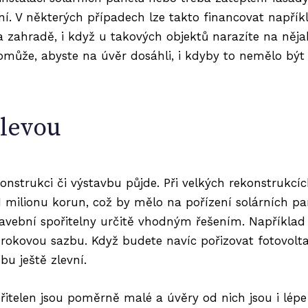
ení. V některých případech lze takto financovat napří
 zahradě, i když u takových objektů narazíte na nějak
může, abyste na úvěr dosáhli, i kdyby to nemělo být 
slevou
onstrukci či výstavbu půjde. Při velkých rekonstrukcíc
 1 milionu korun, což by mělo na pořízení solárních p
tavební spořitelny určitě vhodným řešením. Napříkla
rokovou sazbu. Když budete navíc pořizovat fotovoltai
bu ještě zlevní.
itelen jsou poměrně malé a úvěry od nich jsou i lépe 