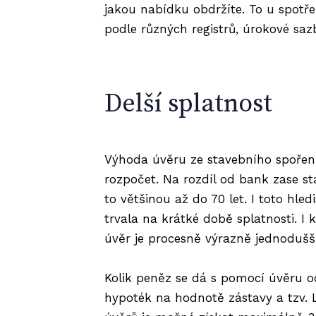
jakou nabídku obdržíte. To u spotř
podle různých registrů, úrokové sazb
Delší splatnost
Výhoda úvěru ze stavebního spoření 
rozpočet. Na rozdíl od bank zase sta
to většinou až do 70 let. I toto hle
trvala na krátké době splatnosti. I
úvěr je procesně výrazně jednodušší
Kolik peněz se dá s pomocí úvěru od
hypoték na hodnotě zástavy a tzv. 