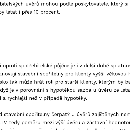
ebitelských úvěrů mohou podle poskytovatele, který s
y létat i přes 10 procent.
oproti spotřebitelské půjčce je i v delší době splatno
novují stavební spořitelny pro klienty vyšší věkovou h
disko tak může hrát roli pro starší klienty, kterým b
 když je v porovnání s hypotékou sazba u úvěru ze „sta
 a rychlejší než v případě hypotéky.
 stavební spořitelny čerpat? U úvěrů zajištěných nemo
LTV, tedy poměru mezi výší úvěru a zástavní hodnotou