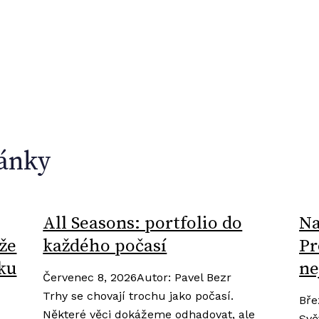
lánky
All Seasons: portfolio do
Na
ůže
každého počasí
Pr
ku
ne
Červenec 8, 2026
Autor
:
Pavel Bezr
Trhy se chovají trochu jako počasí.
Bře
Některé věci dokážeme odhadovat, ale
Svě