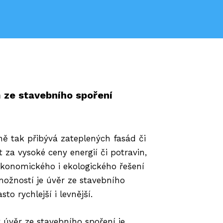
m ze stavebního spoření
ně tak přibývá zateplených fasád či
 za vysoké ceny energií či potravin,
ekonomického i ekologického řešení
možností je úvěr ze stavebního
o rychlejší i levnější.
y úvěr ze stavebního spoření je