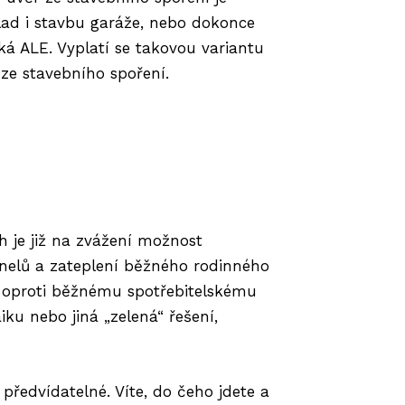
klad i stavbu garáže, nebo dokonce
á ALE. Vyplatí se takovou variantu
ze stavebního spoření.
h je již na zvážení možnost
anelů a zateplení běžného rodinného
d oproti běžnému spotřebitelskému
ku nebo jiná „zelená“ řešení,
předvídatelné. Víte, do čeho jdete a