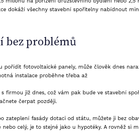
 milionu na pořízení družstevního bydlení nebo 2,5 mi
ce dokáží všechny stavební spořitelny nabídnout min
í bez problémů
pořídit fotovoltaické panely, může člověk dnes nara
otná instalace proběhne třeba až
t s firmou již dnes, což vám pak bude ve stavební spoři
ačnete čerpat později.
o zateplení fasády dotaci od státu, můžete ji bez oba
ě nebo celý, je to stejné jako u hypotéky. A rovněž si