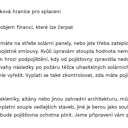
věková hranice pro splacení
objem financí, které lze čerpat
áte na střeše solární panely, nebo jste třeba zateplov
 pojistné smlouvy. Kvůli úpravám stoupla hodnota nem
 hrozí podpojištění, kdy od pojišťovny zpravidla ned
ahy následky po požáru těžce uhasitelných solárních 
hle vyřešit. Vyplatí se také zkontrolovat, zda máte po
skleníky, altány nebo jinou zahradní architekturu, můž
pletní soupis vedlejších staveb, jiné je berou jako so
h bude pojišťovna ochotna plnit. Jsme připraveni vám p