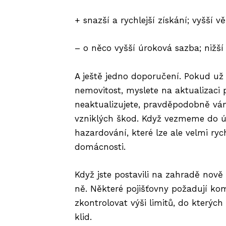
+ snazší a rychlejší získání; vyšší 
– o něco vyšší úroková sazba; nižší 
A ještě jedno doporučení. Pokud už m
nemovitost, myslete na aktualizaci
neaktualizujete, pravděpodobně vám
vzniklých škod. Když vezmeme do úv
hazardování, které lze ale velmi ryc
domácnosti.
Když jste postavili na zahradě nově 
ně. Některé pojišťovny požadují kom
zkontrolovat výši limitů, do kterýc
klid.