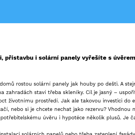
i, přístavbu i solární panely vyřešíte s úvěre
domů rostou solární panely jak houby po dešti. A stej
 zahradách staví třeba skleníky. Cíl je jasný – uspořit
ct životnímu prostředí. Jak ale takovou investici do 
tačí, nebo si je chcete nechat jako rezervu? Vhodnou 
potřebitelskému úvěru i hypotéce několik plusů. Je čast
 instalaci solárních panelů nebo třeba zateplení fasád