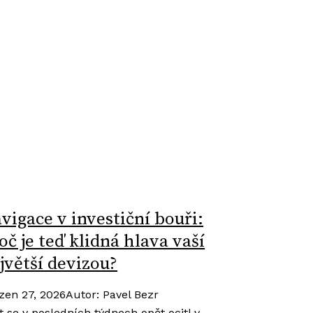
vigace v investiční bouři:
oč je teď klidná hlava vaší
jvětší devizou?
zen 27, 2026
Autor
:
Pavel Bezr
t se v posledních týdnech opět ocitl v