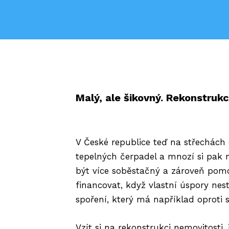
Malý, ale šikovný. Rekonstrukc
V České republice teď na střechách 
tepelných čerpadel a mnozí si pak na
být více soběstačný a zároveň pomo
financovat, když vlastní úspory nes
spoření, který má například oproti s
Vzít si na rekonstrukci nemovitosti,