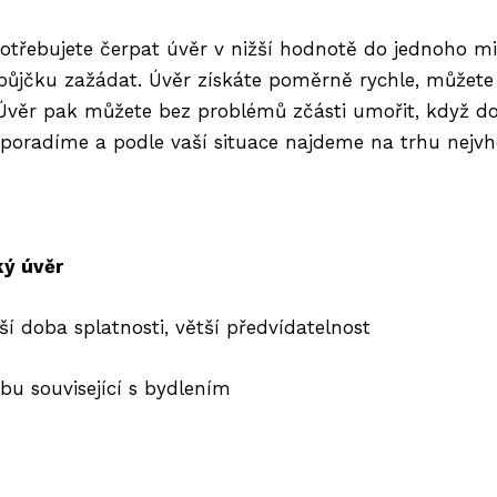
otřebujete čerpat úvěr v nižší hodnotě do jednoho mi
ůjčku zažádat. Úvěr získáte poměrně rychle, můžete 
. Úvěr pak můžete bez problémů zčásti umořit, když do
poradíme a podle vaší situace najdeme na trhu nejvho
ký úvěr
ší doba splatnosti, větší předvídatelnost
bu související s bydlením