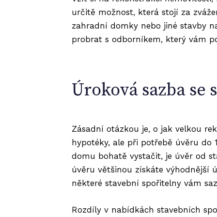
určitě možnost, která stojí za zváž
zahradní domky nebo jiné stavby na
probrat s odborníkem, který vám po
Úroková sazba se 
Zásadní otázkou je, o jak velkou rek
hypotéky, ale při potřebě úvěru do
domu bohatě vystačit, je úvěr od s
úvěru většinou získáte výhodnější ú
některé stavební spořitelny vám saz
Rozdíly v nabídkách stavebních spoř