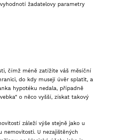
i vyhodnotí žadatelovy parametry
sti, čímž méně zatížíte váš měsíční
ranici, do kdy musejí úvěr splatit, a
y banka hypotéku nedala, případně
vebka“ o něco vyšší, získat takový
vitostí záleží výše stejně jako u
 nemovitosti. U nezajištěných