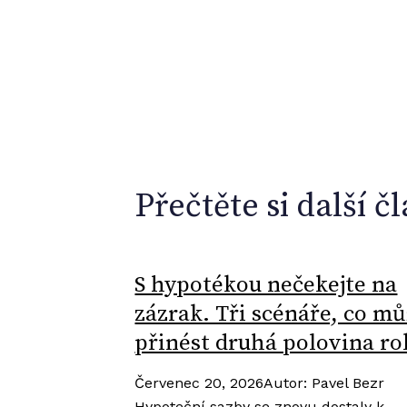
Přečtěte si další č
S hypotékou nečekejte na
zázrak. Tři scénáře, co m
přinést druhá polovina ro
Červenec 20, 2026
Autor
:
Pavel Bezr
Hypoteční sazby se znovu dostaly k